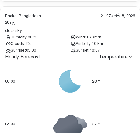
Dhaka, Bangladesh
21:07
আগস্ট 8, 2026
28
°C
clear sky
Humidity:
80 %
Wind:
16 Km/h
Clouds:
9%
Visibility:
10 km
Sunrise:
05:30
Sunset:
18:37
Hourly Forecast
Temperature
00:00
28
°
03:00
27
°