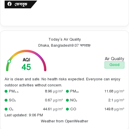
ফেসবুক
Today’s Air Quality
Dhaka, Bangladesh
9:07 অপরাহ্ন
Air Quality
AQI
45
Good
Air is clean and safe. No health risks expected. Everyone can enjoy
outdoor activities without concern.
PM₂.₅
8.96
µg/m³
PM₁₀
11.68
µg/m³
SO₂
0.67
µg/m³
NO₂
2.1
µg/m³
O₃
44.61
µg/m³
CO
149.8
µg/m³
Last updated: 9:06 PM
Weather from OpenWeather