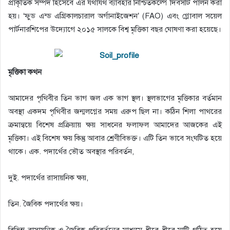
প্রাকৃতিক সম্পদ হিসেবে এর যথাযথ ব্যাবহার নিশ্চিতকল্পে দিবসটি পালন করা
হয়। ‘ফুড এন্ড এগ্রিকালচারাল অর্গানাইজেশন’ (FAO) এবং গ্লোবাল সয়েল
পার্টনারশিপের উদ্যোগে ২০১৫ সালকে বিশ্ব মৃত্তিকা বছর ঘোষণা করা হয়েছে।
মৃত্তিকা কথন
আমাদের পৃথিবীর তিন ভাগ জল এক ভাগ স্থল। স্থলভাগের মৃত্তিকার বর্তমান
অবস্থা একদম পৃথিবীর জন্মলগ্নের সময় এরুপ ছিল না। কঠিন শিলা পাথরের
ক্রমান্বয়ে বিশেষ প্রক্রিয়ায় ক্ষয় সাধনের ফলাফল আমাদের আজকের এই
মৃত্তিকা। এই বিশেষ ক্ষয় কিন্তু আবার শ্রেণীবিভক্ত। এটি তিন ভাবে সংঘটিত হয়ে
থাকে। এক. পদার্থের ভৌত অবস্থার পরিবর্তন,
দুই. পদার্থের রাসায়নিক ক্ষয়,
তিন. জৈবিক পদার্থের ক্ষয়।
বিভিন্ন রাসায়নিক ও জৈবিক পরিবর্তনের মাধ্যমে ধীরে ধীরে মাটি গঠিত হয়ে