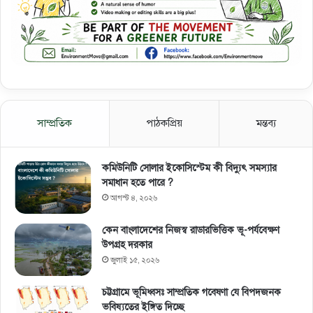
সাম্প্রতিক
পাঠকপ্রিয়
মন্তব্য
কমিউনিটি সোলার ইকোসিস্টেম কী বিদ্যুৎ সমস্যার
সমাধান হতে পারে ?
আগস্ট ৪, ২০২৬
কেন বাংলাদেশের নিজস্ব রাডারভিত্তিক ভূ-পর্যবেক্ষণ
উপগ্রহ দরকার
জুলাই ১৫, ২০২৬
চট্টগ্রামে ভূমিধ্বসঃ সাম্প্রতিক গবেষণা যে বিপদজনক
ভবিষ্যতের ইঙ্গিত দিচ্ছে