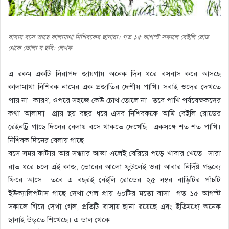
বাসায় বসে আছে কালামাথা নিশিবকের ছানারা। গত ১৫ আগস্ট সকালে বেইলি রোড
থেকে তোলা ষ ছবি: লেখক
এ রকম একটি নিরাপদ জায়গায় অনেক দিন ধরে বসবাস করে আসছে
কালামাথা নিশিবক নামের এক প্রজাতির দেশীয় পাখি। সবাই ওদের দেখতে
পায় না। কারণ, ওপরে সহজে কেউ চোখ তোলে না। তবে পাখি পর্যবেক্ষকদের
কথা আলাদা। প্রায় ছয় বছর ধরে এসব নিশিবককে আমি বেইলি রোডের
রেইনট্রি গাছে দিনের বেলায় বসে থাকতে দেখেছি। একসঙ্গে শত শত পাখি।
নিশিবক দিনের বেলায় গাছে
বসে সময় কাটায় আর সন্ধ্যার আভা এলেই বেরিয়ে পড়ে খাবার খেতে। সারা
রাত ধরে চলে এই কাজ, ভোরের আলো ফুটলেই ওরা আবার নির্দিষ্ট গন্তব্যে
ফিরে আসে। তবে এ বছরই বেইলি রোডের ২৫ নম্বর বাড়িটির পাঁচটি
ইউক্যালিপটাস গাছে দেখা গেল প্রায় ৬০টির মতো বাসা। গত ১৫ আগস্ট
সকালে গিয়ে দেখা গেল, প্রতিটি বাসায় ছানা রয়েছে এবং ইতিমধ্যে অনেক
ছানাই উড়তে শিখেছে। এ ডাল থেকে