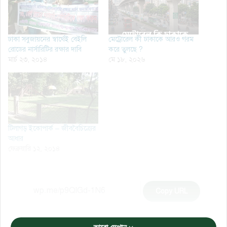
ঢাকা সবুজায়নের স্বার্থেই বেইলি
মেট্রোরেল কী ঢাকাকে আরও গরম
রোডের নার্সারিটির রক্ষার দাবি
করে তুলছে ?
মার্চ ২৩, ২০১৪
মে ১৮, ২০২৬
টিলাগড় ইকোপার্ক – জীববৈচিত্র্যের
আধার
ফেব্রুয়ারি ১২, ২০১৪
Copy URL