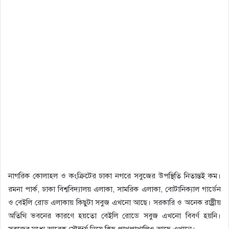
নাগরিক কোলাহল ও কংক্রিটের ঢাকা নগরে সবুজের উপস্থিতি নিতান্তই কম।
রমনা পার্ক, ঢাকা বিশ্ববিদ্যালয় এলাকা, সামরিক এলাকা, বোটানিক্যাল গার্ডেন
ও বেইলি রোড এলাকায় কিছুটা সবুজ এখনো আছে। সরকারি ও অনেক রাষ্ট্রীয়
অতিথি ভবনের কারণে হয়তো বেইলি রোডে সবুজ এখনো বিবর্ণ হয়নি।
সবুজের মধ্যে আরেক সৌন্দর্য নিয়ে কিছু পাখপাখালিও আছে এখানে।