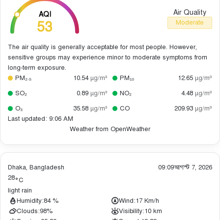
Air Quality
AQI
53
Moderate
The air quality is generally acceptable for most people. However,
sensitive groups may experience minor to moderate symptoms from
long-term exposure.
PM₂.₅
10.54
µg/m³
PM₁₀
12.65
µg/m³
SO₂
0.89
µg/m³
NO₂
4.48
µg/m³
O₃
35.58
µg/m³
CO
209.93
µg/m³
Last updated: 9:06 AM
Weather from OpenWeather
Dhaka, Bangladesh
09:09
আগস্ট 7, 2026
28
°C
light rain
Humidity:
84 %
Wind:
17 Km/h
Clouds:
98%
Visibility:
10 km