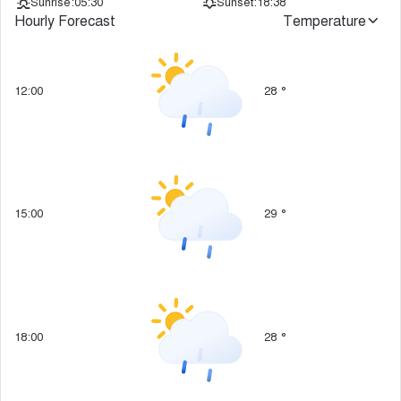
Sunrise:
05:30
Sunset:
18:38
Hourly Forecast
Temperature
12:00
28
°
15:00
29
°
18:00
28
°