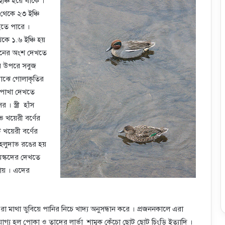
ঞ্চি হয়ে থাকে ।
 থেকে ২৩ ইঞ্চি
 হতে পারে ।
ে ১.৬ ইঞ্চি হয়
পিছনের অংশ দেখতে
ের উপরে সবুজ
 মাঝে গোলাকৃতির
। পাখা দেখতে
 স্ত্রী হাঁস
ভ খয়েরী বর্ণের
 খয়েরী বর্ণের
বা হলুদাভ রঙের হয়
বয়স্কদের দেখতে
যায় । এদের
া মাথা ডুবিয়ে পানির নিচে খাদ্য অনুসন্ধান করে । প্রজননকালে এরা
োগ্য হল পোকা ও তাদের লার্ভা শামুক কেঁচো ছোট ছোট চিংড়ি ইত্যাদি ।