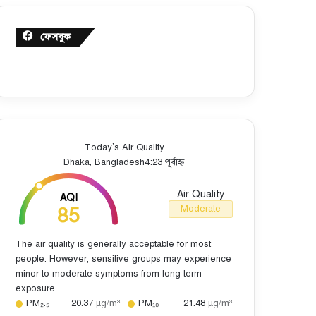
ফেসবুক
Today’s Air Quality
Dhaka, Bangladesh
4:23 পূর্বাহ্ন
Air Quality
AQI
85
Moderate
The air quality is generally acceptable for most
people. However, sensitive groups may experience
minor to moderate symptoms from long-term
exposure.
PM₂.₅
20.37
µg/m³
PM₁₀
21.48
µg/m³