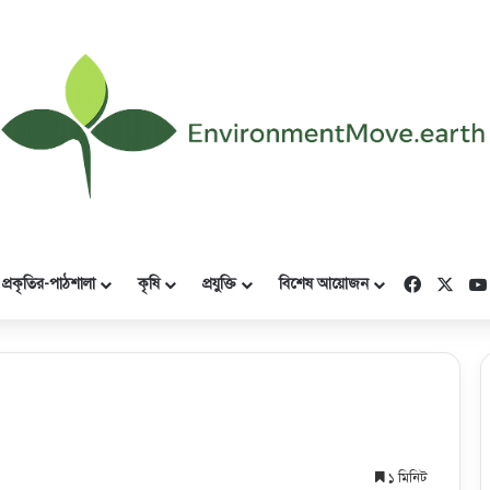
Faceboo
X
প্রকৃতির-পাঠশালা
কৃষি
প্রযুক্তি
বিশেষ আয়োজন
১ মিনিট