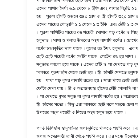
পাতি তিলিহাঁস আকারে ছোট হাঁস । এরা লম্বায় ১৩ থেকে ১৭ ই
এদের পাখার দৈর্ঘ্য ৬.৯ থেকে ৮ ইঞ্চি এবং পাখার বিস্তৃতি ২১
হয় । পুরুষ হাঁসটি ওজনে ৩৪০ গ্রাম ও স্ত্রী হাঁসটি ৩২০ গ্রাম
এদের পায়ের গোড়ালি ১.১ থেকে ১.৩ ইঞ্চি এবং ঠোঁট ১.৩ থেক
। পুরুষ পাখিটির গায়ের রঙ খয়েরী ।মাথার গাঢ় বর্ণের ও 
হলুদাভ । মাথা ও গলার উপরের অংশ বাদামি বর্ণের । চোখ
বর্ণের চন্দ্রাকৃতির দাগ থাকে । বুকের রঙ ইষৎ হলুদাভ । এর
ছোট ছোট খয়েরী বর্ণের ফোঁটা থাকে। পেটের রঙ হয় সাদা 
সবুজাভ কালো হয়ে থাকে । এদের ঠোঁট ও পা দেখতে গাঢ় ধূসর ।
আকারে পুরুষ হাঁস থেকে ছোট হয় । স্ত্রী হাঁসটি দেখতে হলুদা
হয় । মাথা গাঢ় ধূসর বাদামি রঙের হয় । সারা গায়ে ছোট ছোট
ফোঁটা দেখা যায় । স্ত্রী ও অপ্রাপ্তবয়স্ক হাঁসের ঠোঁট গোলাপি 
। পা দেখতে ধূসর সবুজ বা ধূসর বাদামি বর্ণের হয় । অপ্রাপ্ত
স্ত্রী হাঁসের মতো । কিন্তু এরা আকারে ছোট বলে সহজে চেনা 
উপরের অংশ খয়েরী ও নিচের অংশ হলুদ হয়ে থাকে ।
পাতি তিলিহাঁস স্বাদুপানির জলাভূমিতে থাকতে পছন্দ করে । এর
জলজ অমেরুদণ্ডী প্রাণী খেতে পছন্দ করে । এর মধ্যে উল্লেখয