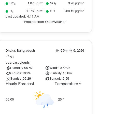
SO₂
1.07
µg/m³
NO₂
3.26
µg/m³
O₃
35.76
µg/m³
CO
200.12
µg/m³
Last updated: 4:17 AM
Weather from OpenWeather
Dhaka, Bangladesh
04:23
আগস্ট 6, 2026
26
°C
overcast clouds
Humidity:
95 %
Wind:
10 Km/h
Clouds:
100%
Visibility:
10 km
Sunrise:
05:29
Sunset:
18:38
Hourly Forecast
Temperature
06:00
25
°