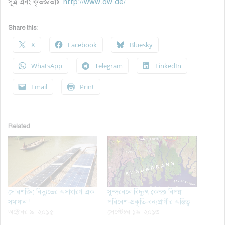
সূত্র এবং কৃতজ্ঞতাঃ
http://www.dw.de/
Share this:
X
Facebook
Bluesky
WhatsApp
Telegram
LinkedIn
Email
Print
Related
সৌরশক্তি; বিদ্যুতের অসাধারণ এক
সুন্দরবনে বিদ্যুৎ কেন্দ্রঃ বিপন্ন
সমাধান !
পরিবেশ-প্রকৃতি-বন্যপ্রাণীর অস্তিত্ব
অক্টোবর ৯, ২০১৫
সেপ্টেম্বর ১৬, ২০১৩