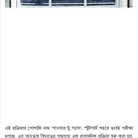
এই প্রক্রিয়ার পোশাকি নাম ‘পাওয়ার টু গ্যাস’৷ স্টুটগার্ট শহরে তারই পরীক্ষা
চলছে৷ এর আওতায় বিদ্যুতের সাহায্যে এক রাসায়নিক প্রক্রিয়া শুরু করা হয়,