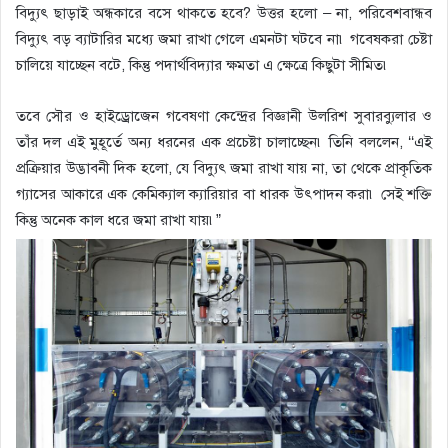
বিদ্যুৎ ছাড়াই অন্ধকারে বসে থাকতে হবে? উত্তর হলো – না, পরিবেশবান্ধব
বিদ্যুৎ বড় ব্যাটারির মধ্যে জমা রাখা গেলে এমনটা ঘটবে না৷ গবেষকরা চেষ্টা
চালিয়ে যাচ্ছেন বটে, কিন্তু পদার্থবিদ্যার ক্ষমতা এ ক্ষেত্রে কিছুটা সীমিত৷
তবে সৌর ও হাইড্রোজেন গবেষণা কেন্দ্রের বিজ্ঞানী উলরিশ সুবারব্যুলার ও
তাঁর দল এই মুহূর্তে অন্য ধরনের এক প্রচেষ্টা চালাচ্ছেন৷ তিনি বললেন, ‘‘এই
প্রক্রিয়ার উদ্ভাবনী দিক হলো, যে বিদ্যুৎ জমা রাখা যায় না, তা থেকে প্রাকৃতিক
গ্যাসের আকারে এক কেমিক্যাল ক্যারিয়ার বা ধারক উৎপাদন করা৷ সেই শক্তি
কিন্তু অনেক কাল ধরে জমা রাখা যায়৷”