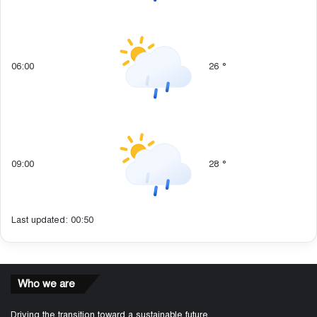
06:00
26
°
09:00
28
°
Last updated: 00:50
Who we are
Driving the transition toward a sustainable future,