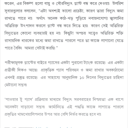
করেন, এর বিকল্প হলো বায়ু ও সৌরবিদ্যুৎ প্লান্ট বন্ধ করে দেওয়া৷ উলরিশ
সুবারব্যুলার বললেন, ‘‘এটা অবশ্যই ভালো প্রচেষ্টা, কারণ তারা বিদ্যুৎ জমা
রাখতে পারে না৷ অর্থাৎ অনেক কাঠ-খড় পুড়িয়ে নবায়নযোগ্য জ্বালানির
অতিরিক্ত উৎপাদন করলে প্লান্ট বন্ধ করে দিতে হয়৷ কারণ সেই অতিরিক্ত
বিদ্যুতের কোনো ব্যবহারই হয় না৷ কিছুটা অপচয় সত্ত্বেও অতিরিক্ত শক্তি
রাসায়নিক ধারকের মধ্যে জমা রাখতে পারলে পরে তা কাজে লাগানো যেতে
পারে বৈকি৷ আমরা সেটাই করছি৷”
পরীক্ষামূলক প্লান্টের বাইরে গ্যাসের একটা পুরানো ট্যাংক রয়েছে৷ এর একটা
প্রতীকী দিকও আছে৷ প্রাকৃতিক গ্যাস পরিবহন ও জমা রাখার অবকাঠামো
এখনই প্রস্তুত রয়েছে৷ এর সাহায্যে আনুমানিক ১০ দিনের বিদ্যুতের চাহিদা
মেটানো সম্ভব৷
‘পাওয়ার টু গ্যাস’ প্রক্রিয়ার মাধ্যমে বিদ্যুৎ সরবরাহের নিশ্চয়তা এক ধাপে
অনেকটা বাড়ানো সম্ভব৷ জার্মানিতে এই পদ্ধতি কাজে লাগাতে পারলে
প্রকৃতির খামখেয়ালিপনার উপর আর বেশি নির্ভর করতে হবে না৷