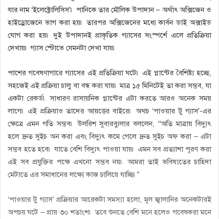
যার নাম ‘ইলেক্ট্রোলিসিস’৷ পানিকে তার মৌলিক উপাদান – অর্থাৎ অক্সিজেন ও
হাইড্রোজেনে ভাগ করা হয়৷ তারপর অক্সিজেনের মধ্যে কার্বন ডাই অক্সাইড
যোগ করা হয়৷ দুই উপাদানই প্রাকৃতিক গ্যাসের সংস্পর্শে এলে প্রতিক্রিয়া
দেখায়৷ গ্যাস স্টোভে যেমনটা দেখা যায়৷
পাশের গবেষণাগারে গ্যাসের এই প্রতিক্রিয়া ঘটে৷ এই প্লান্টের বৈশিষ্ট্য হচ্ছে,
সহজেই এই প্রক্রিয়া চালু বা বন্ধ করা যায়৷ মাত্র ১৫ মিনিটেই তা করা সম্ভব, যা
একটা রেকর্ড৷ সাধারণ রাসায়নিক প্লান্টের এটা করতে আরও অনেক সময়
লাগে৷ এই প্রক্রিয়াও তাদের আয়ত্তের বাইরে৷ অথচ ‘পাওয়ার টু গ্যাস’-এর
ক্ষেত্রে এমন গতি সম্ভব৷ উলরিশ সুবারব্যুলার বললেন, ‘‘অতি মাত্রায় বিদ্যুৎ
হলে দ্রুত সুইচ অন করা এবং বিদ্যুৎ কমে গেলে দ্রুত সুইচ অফ করা – এটা
সম্ভব হতে হবে৷ যাতে বেশি বিদ্যুৎ পাওয়া যায়৷ এমন সব প্রত্যাশা পূরণ করা
এই সব প্রযুক্তির পক্ষে এখনো সম্ভব নয়৷ আমরা তাই ভবিষ্যতের চাহিদা
মেটাতে এর সমাধানের লক্ষ্যে কাজ চালিয়ে যাচ্ছি৷”
‘পাওয়ার টু গ্যাস’ প্রক্রিয়ার আরেকটা সমস্যা হলো, মূল জ্বালানির অনেকটারই
অপচয় ঘটে – প্রায় ৩০ শতাংশ৷ তবে শুনতে বেশি মনে হলেও গবেষকরা মনে