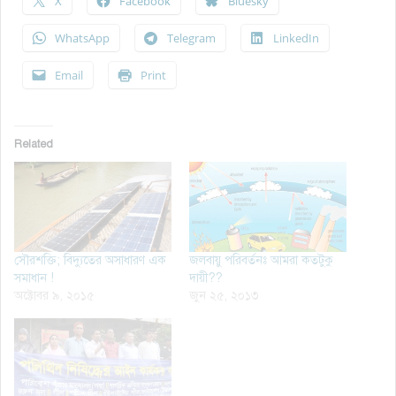
X
Facebook
Bluesky
WhatsApp
Telegram
LinkedIn
Email
Print
Related
সৌরশক্তি; বিদ্যুতের অসাধারণ এক
জলবায়ু পরিবর্তনঃ আমরা কতটুকু
সমাধান !
দায়ী??
অক্টোবর ৯, ২০১৫
জুন ২৫, ২০১৩