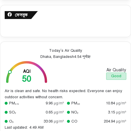
ফেসবুক
Today’s Air Quality
Dhaka, Bangladesh
4:54 পূর্বাহ্ন
Air Quality
AQI
50
Good
Air is clean and safe. No health risks expected. Everyone can enjoy
outdoor activities without concern.
PM₂.₅
9.96
µg/m³
PM₁₀
10.84
µg/m³
SO₂
0.65
µg/m³
NO₂
3.15
µg/m³
O₃
33.06
µg/m³
CO
204.94
µg/m³
Last updated: 4:49 AM