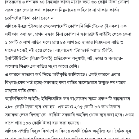
বিতরণের ৬ দশমিক ৯৪ সিইআর কার্বন মাত্রার জন্য ৬০ কোটি টাকা ডেনিশ
সরকারের দেয়ার কথা থাকলেও নিম্নমানের ও হিসাব না থাকায় কার্বন
ক্রেডিটের টাকা তারা দেবে না।
এদিকে ইনফ্রাস্ট্রাকচার ডেভেলপমেন্ট কোম্পানি লিমিটেডের (ইডকল) এক
সমীক্ষায় বলা হয়, প্রথম দফায় চীনা কোম্পানি ফায়ারফ্লাই লাইটিং থেকে কেনা
১ কোটি ৫ লাখ বাতির মধ্যে প্রায় ৪৫ লাখ ৯০ হাজার সিএফএল বাতি ৩
মাসের মধ্যেই নষ্ট হয়ে গেছে। বাংলাদেশ স্ট্যান্ডার্ড অ্যান্ড টেস্টিং
ইনস্টিটিউটের (বিএসটিআই) প্রতিবেদন অনুযায়ী, নষ্ট, ভাঙা ও ব্যবহার-
অযোগ্য সিএফএল বাতির সংখা আরো বেশি।
এ কারণে দাতারা অর্থ দিতে অস্বীকৃতি জানিয়েছে। একই কারণে এবার
বিশ্বব্যাংকের শর্ত হচ্ছে-সরবরাহ করা বাতির মানোন্নয়নে উন্মুক্ত দরপত্রের
মাধ্যমে বাতি কেনা।
অ্যাফিসিয়েন্ট লাইটিং ইনিশিয়েটিভ ফর বাংলাদেশ নামে প্রকল্পটি বাস্তবায়নে
২৮০ কোটি টাকা ব্যয় ধরা হয়। এর মধ্যে ২৭৫ কোটি ৮৪ লাখ টাকার
সহায়তা দেবে বিশ্বব্যাংক। বাকিটা সরকারি তহবিল থেকে ব্যয় করা হবে। প্রথম
ধাপে প্রায় ১০০ কোটি টাকা ব্যয় করা হয়েছে।
এদিকে সম্প্রতি বিদ্যুৎ বিভাগে এ বিষয়ে একটি বৈঠক অনুষ্ঠিত হয়। বৈঠক সূত্র
জানায়, প্রথমবার সিএফএল বিতরণে যে অনিয়ম হয়েছে এবার যেন তা না হয়