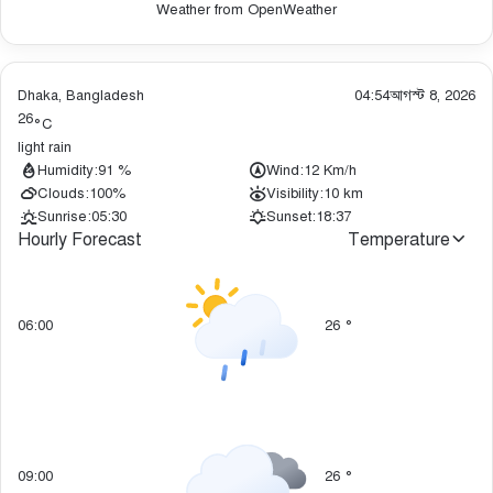
Weather from OpenWeather
Dhaka, Bangladesh
04:54
আগস্ট 8, 2026
26
°C
light rain
Humidity:
91 %
Wind:
12 Km/h
Clouds:
100%
Visibility:
10 km
Sunrise:
05:30
Sunset:
18:37
Hourly Forecast
Temperature
06:00
26
°
09:00
26
°