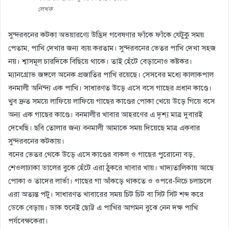
লেখক
সুন্দরবনের কটকা অভয়ারণ্যে উদ্ভিদ গবেষণার ফাঁকে ফাঁকে যেটুকু সময়
পেতাম, পাখি দেখার জন্য ব্যয় করতাম। সুন্দরবনের ভেতর পাখি দেখা সহজ
নয়। শ্বাসমূল চারদিকে বিছিয়ে থাকে। তাই হেঁটে বেড়ানোও কষ্টকর।
ম্যানগ্রোভ জঙ্গলে অনেক প্রজাতির পাখি রয়েছে। সেসবের মধ্যে কালাকপাল
বনমালী অনিন্দ্য এক পাখি। সাধারণত উড়ে এসে বসে গাছের প্রধান কাণ্ডে।
খুব দ্রুত সময়ে লাফিয়ে লাফিয়ে গাছের কাণ্ডের পোকা খেয়ে উড়ে গিয়ে বসে
অন্য এক গাছের কাণ্ডে। বনমালীর খাবার আহরণের এ দৃশ্য মাত্র দুবারই
দেখেছি। ছবি তোলার জন্য বনমালী আমাকে সময় দিয়েছে মাত্র একবার
সুন্দরবনের কটকায়।
বনের ভেতর থেকে উড়ে এসে কাণ্ডের বাকল ও গাছের পুরোনো বড়,
শেওলাঢাকা ডালের বুকে হেঁটে এরা ঠুকরে খাবার খায়। খাদ্যতালিকায় আছে
পোকা ও তাদের লার্ভা। গাছের গা আঁকড়ে থাকতে ও ওপরে-নিচে চলাচলে
এরা অত্যন্ত পটু। সাধারণত খাবারের সময় চিট চিট বা সিট সিট শব্দ করে
ডেকে বেড়ায়। ডাক শুনেই ছোট্ট এ পাখির আগমন বুঝে নেন দক্ষ পাখি
পর্যবেক্ষকেরা।