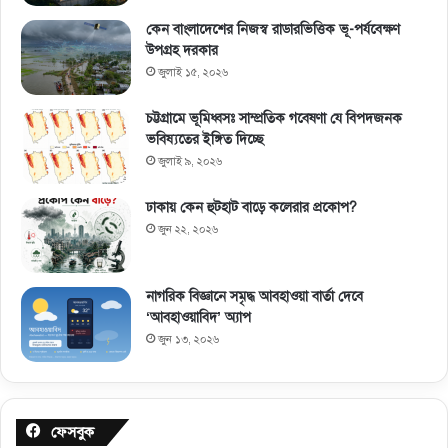
কেন বাংলাদেশের নিজস্ব রাডারভিত্তিক ভূ-পর্যবেক্ষণ
উপগ্রহ দরকার
জুলাই ১৫, ২০২৬
চট্টগ্রামে ভূমিধ্বসঃ সাম্প্রতিক গবেষণা যে বিপদজনক
ভবিষ্যতের ইঙ্গিত দিচ্ছে
জুলাই ৯, ২০২৬
ঢাকায় কেন হুটহাট বাড়ে কলেরার প্রকোপ?
জুন ২২, ২০২৬
নাগরিক বিজ্ঞানে সমৃদ্ধ আবহাওয়া বার্তা দেবে
‘আবহাওয়াবিদ’ অ্যাপ
জুন ১৩, ২০২৬
ফেসবুক