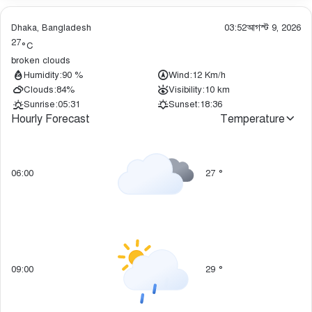
Dhaka, Bangladesh
03:52
আগস্ট 9, 2026
27
°C
broken clouds
Humidity:
90 %
Wind:
12 Km/h
Clouds:
84%
Visibility:
10 km
Sunrise:
05:31
Sunset:
18:36
Hourly Forecast
Temperature
06:00
27
°
09:00
29
°