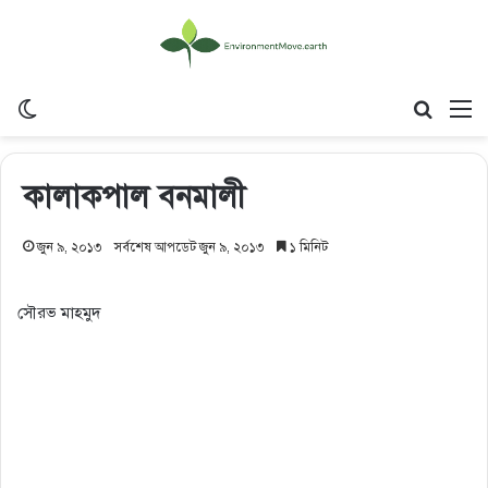
Switch skin
Search
M
কালাকপাল বনমালী
জুন ৯, ২০১৩
সর্বশেষ আপডেট জুন ৯, ২০১৩
১ মিনিট
সৌরভ মাহমুদ