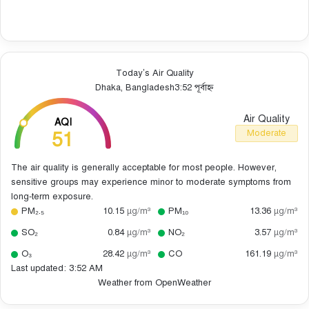
Today’s Air Quality
Dhaka, Bangladesh
3:52 পূর্বাহ্ন
Air Quality
AQI
51
Moderate
The air quality is generally acceptable for most people. However,
sensitive groups may experience minor to moderate symptoms from
long-term exposure.
PM₂.₅
10.15
µg/m³
PM₁₀
13.36
µg/m³
SO₂
0.84
µg/m³
NO₂
3.57
µg/m³
O₃
28.42
µg/m³
CO
161.19
µg/m³
Last updated: 3:52 AM
Weather from OpenWeather