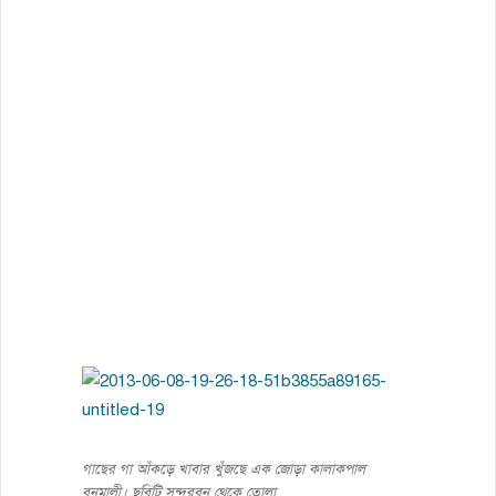
গাছের গা আঁকড়ে খাবার খুঁজছে এক জোড়া কালাকপাল
বনমালী। ছবিটি সুন্দরবন থেকে তোলা