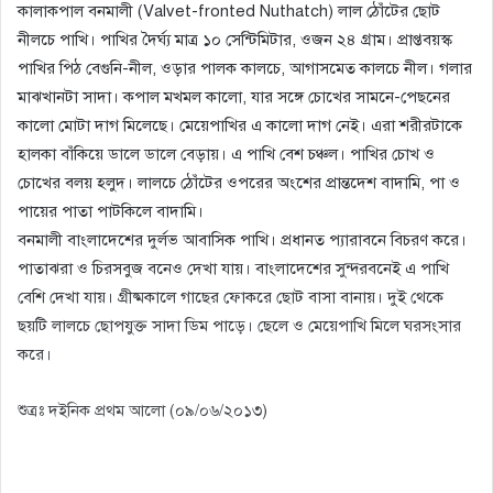
কালাকপাল বনমালী (Valvet-fronted Nuthatch) লাল ঠোঁটের ছোট
নীলচে পাখি। পাখির দৈর্ঘ্য মাত্র ১০ সেন্টিমিটার, ওজন ২৪ গ্রাম। প্রাপ্তবয়স্ক
পাখির পিঠ বেগুনি-নীল, ওড়ার পালক কালচে, আগাসমেত কালচে নীল। গলার
মাঝখানটা সাদা। কপাল মখমল কালো, যার সঙ্গে চোখের সামনে-পেছনের
কালো মোটা দাগ মিলেছে। মেয়েপাখির এ কালো দাগ নেই। এরা শরীরটাকে
হালকা বাঁকিয়ে ডালে ডালে বেড়ায়। এ পাখি বেশ চঞ্চল। পাখির চোখ ও
চোখের বলয় হলুদ। লালচে ঠোঁটের ওপরের অংশের প্রান্তদেশ বাদামি, পা ও
পায়ের পাতা পাটকিলে বাদামি।
বনমালী বাংলাদেশের দুর্লভ আবাসিক পাখি। প্রধানত প্যারাবনে বিচরণ করে।
পাতাঝরা ও চিরসবুজ বনেও দেখা যায়। বাংলাদেশের সুন্দরবনেই এ পাখি
বেশি দেখা যায়। গ্রীষ্মকালে গাছের ফোকরে ছোট বাসা বানায়। দুই থেকে
ছয়টি লালচে ছোপযুক্ত সাদা ডিম পাড়ে। ছেলে ও মেয়েপাখি মিলে ঘরসংসার
করে।
শুত্রঃ দইনিক প্রথম আলো (০৯/০৬/২০১৩)