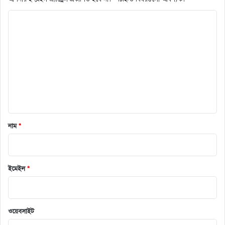
ক
মে
ন্ট
*
নাম
*
ইমেইল
*
ওয়েবসাইট