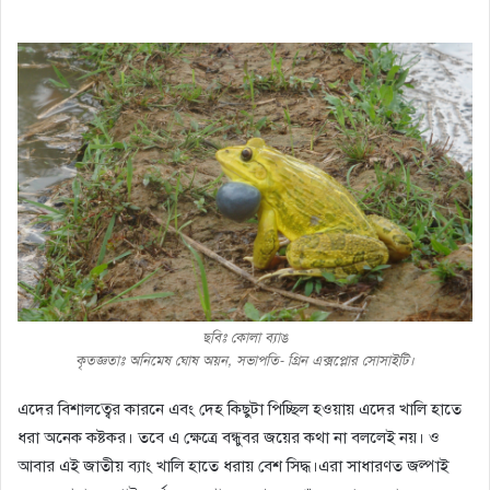
ছবিঃ কোলা ব্যাঙ
কৃতজ্ঞতাঃ অনিমেষ ঘোষ অয়ন, সভাপতি- গ্রিন এক্সপ্লোর সোসাইটি।
এদের বিশালত্বের কারনে এবং দেহ কিছুটা পিচ্ছিল হওয়ায় এদের খালি হাতে
ধরা অনেক কষ্টকর। তবে এ ক্ষেত্রে বন্ধুবর জয়ের কথা না বললেই নয়। ও
আবার এই জাতীয় ব্যাং খালি হাতে ধরায় বেশ সিদ্ধ।এরা সাধারণত জল্পাই