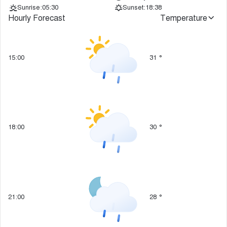
Sunrise:
05:30
Sunset:
18:38
Hourly Forecast
Temperature
15:00
31
°
18:00
30
°
21:00
28
°