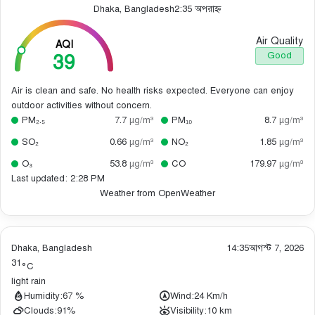
Dhaka, Bangladesh
2:35 অপরাহ্ন
Air Quality
AQI
39
Good
Air is clean and safe. No health risks expected. Everyone can enjoy
outdoor activities without concern.
PM₂.₅
7.7
µg/m³
PM₁₀
8.7
µg/m³
SO₂
0.66
µg/m³
NO₂
1.85
µg/m³
O₃
53.8
µg/m³
CO
179.97
µg/m³
Last updated: 2:28 PM
Weather from OpenWeather
Dhaka, Bangladesh
14:35
আগস্ট 7, 2026
31
°C
light rain
Humidity:
67 %
Wind:
24 Km/h
Clouds:
91%
Visibility:
10 km