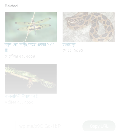
Related
বলুন তো, ফড়িং কতো প্রকার ???
চন্দ্রবোড়া
!!!
মে ১১, ২০১৩
সেপ্টেম্বর ২৫, ২০১৪
কালনাগিনী উপাখ্যান !!
অক্টোবর ২৮, ২০১৩
Copy URL