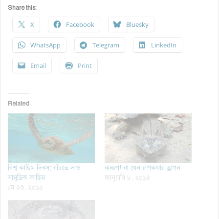
Share this:
X
Facebook
Bluesky
WhatsApp
Telegram
LinkedIn
Email
Print
Related
বিশ্ব কাছিম দিবস; বাঁচতে দাও
কচ্ছপ! না যেন রূপকথার ড্রাগন
সামুদ্রিক কাছিম
জানুয়ারি ৮, ২০১৪
মে ২৩, ২০১৫