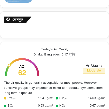
ফেসবুক
Today’s Air Quality
Dhaka, Bangladesh
3:17 পূর্বাহ্ন
Air Quality
AQI
62
Moderate
The air quality is generally acceptable for most people. However,
sensitive groups may experience minor to moderate symptoms from
long-term exposure.
PM₂.₅
13.4
µg/m³
PM₁₀
14.59
µg/m³
SO₂
0.83
µg/m³
NO₂
3.67
µg/m³