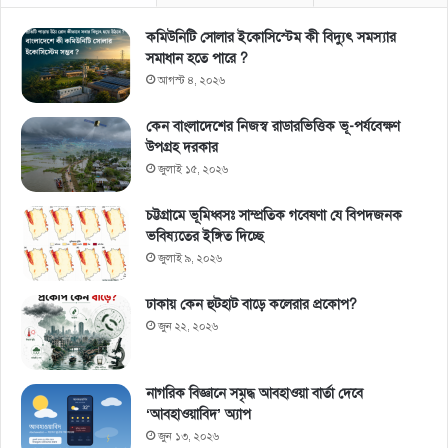
কমিউনিটি সোলার ইকোসিস্টেম কী বিদ্যুৎ সমস্যার
সমাধান হতে পারে ?
আগস্ট ৪, ২০২৬
কেন বাংলাদেশের নিজস্ব রাডারভিত্তিক ভূ-পর্যবেক্ষণ
উপগ্রহ দরকার
জুলাই ১৫, ২০২৬
চট্টগ্রামে ভূমিধ্বসঃ সাম্প্রতিক গবেষণা যে বিপদজনক
ভবিষ্যতের ইঙ্গিত দিচ্ছে
জুলাই ৯, ২০২৬
ঢাকায় কেন হুটহাট বাড়ে কলেরার প্রকোপ?
জুন ২২, ২০২৬
নাগরিক বিজ্ঞানে সমৃদ্ধ আবহাওয়া বার্তা দেবে
‘আবহাওয়াবিদ’ অ্যাপ
জুন ১৩, ২০২৬