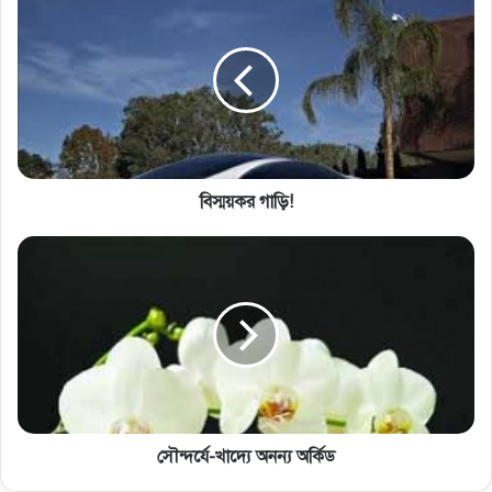
বিস্ময়কর গাড়ি!
সৌন্দর্যে-খাদ্যে অনন্য অর্কিড