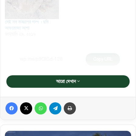
সেই সব কচ্ছপের গল্প । ছবি :
আফরোজা আশা
জানুয়ারি ২৯, ২০১৬
Copy URL
আরো দেখান
Facebook
X
WhatsApp
Telegram
প্রিন্ট করুন