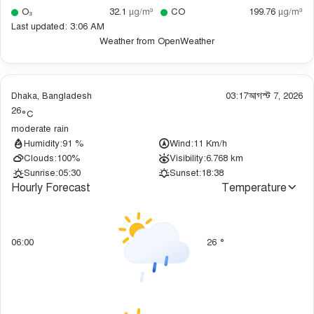
O₃
32.1
µg/m³
CO
199.76
µg/m³
Last updated: 3:06 AM
Weather from OpenWeather
Dhaka, Bangladesh
03:17
আগস্ট 7, 2026
26
°C
moderate rain
Humidity:
91 %
Wind:
11 Km/h
Clouds:
100%
Visibility:
6.768 km
Sunrise:
05:30
Sunset:
18:38
Hourly Forecast
Temperature
06:00
26
°