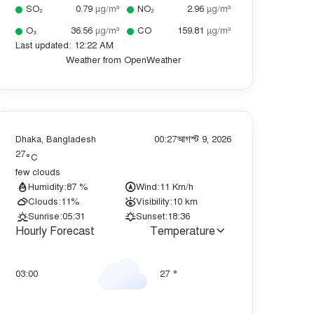
SO₂
0.79
µg/m³
NO₂
2.96
µg/m³
O₃
36.56
µg/m³
CO
159.81
µg/m³
Last updated: 12:22 AM
Weather from OpenWeather
Dhaka, Bangladesh
00:27
আগস্ট 9, 2026
27
°C
few clouds
Humidity:
87 %
Wind:
11 Km/h
Clouds:
11%
Visibility:
10 km
Sunrise:
05:31
Sunset:
18:36
Hourly Forecast
Temperature
03:00
27
°