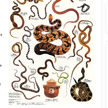
৪
ের
েক
গ