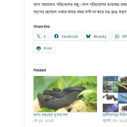
সাপ আমাদের পরিবেশের বন্ধু। সাপ পরিবেশের ভারসম্য রক্ষ
সাপের ছোবলে ওঝার কাছে সময় নস্ট না করে যত দ্রুত সম্ভব
Share this:
X
Facebook
Bluesky
Wh
Print
Related
সাপঃ ভয়ংকর সুন্দর দশ
প্রাণীজগতে গিনিস
মে ১৯, ২০১৩
জুলাই ২৬, ২০১