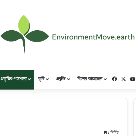
Faceboo
X
প্রকৃতির-পাঠশালা
কৃষি
প্রযুক্তি
বিশেষ আয়োজন
১ মিনিট