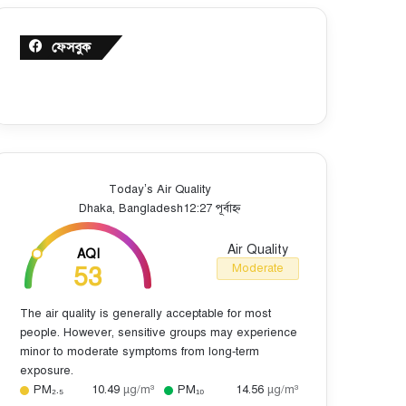
ফেসবুক
Today’s Air Quality
Dhaka, Bangladesh
12:27 পূর্বাহ্ন
Air Quality
AQI
53
Moderate
The air quality is generally acceptable for most
people. However, sensitive groups may experience
minor to moderate symptoms from long-term
exposure.
PM₂.₅
10.49
µg/m³
PM₁₀
14.56
µg/m³