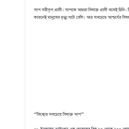
সাপ সরীসৃপ প্রানী। সাপকে আমরা বিষাক্ত প্রানী বলেই চিনি। ক
কারনেই মানুষের মৃত্যু ঘটে বেশি। আর সবচেয়ে আশ্চর্যের বি
“”বিশ্ব্যের সবচেয়ে বিষাক্ত সাপ””
=> ইনল্যান্ড তাইপেন এক ছোবলের বিষ ৬০ থেকে ১০০ লোকের 