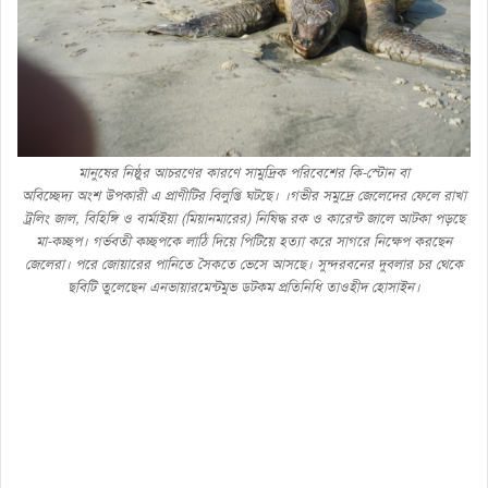
মানুষের নিষ্ঠুর আচরণের কারণে সামুদ্রিক পরিবেশের কি-স্টোন বা
অবিচ্ছেদ্য অংশ উপকারী এ প্রাণীটির বিলুপ্তি ঘটছে। ।গভীর সমুদ্রে জেলেদের ফেলে রাখা
ট্রলিং জাল, বিহিঙ্গি ও বার্মাইয়া (মিয়ানমারের) নিষিদ্ধ রক ও কারেন্ট জালে আটকা পড়ছে
মা-কচ্ছপ। গর্ভবতী কচ্ছপকে লাঠি দিয়ে পিটিয়ে হত্যা করে সাগরে নিক্ষেপ করছেন
জেলেরা। পরে জোয়ারের পানিতে সৈকতে ভেসে আসছে। সুন্দরবনের দুবলার চর থেকে
ছবিটি তুলেছেন এনভায়ারমেন্টমুভ ডটকম প্রতিনিধি তাওহীদ হোসাইন।