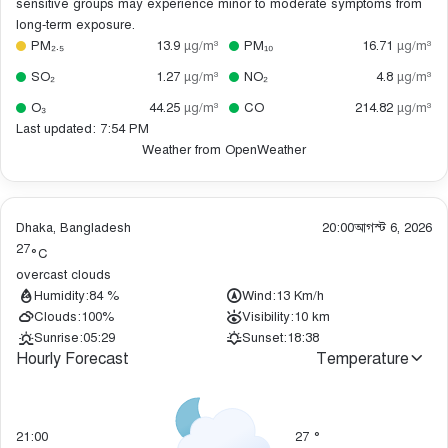
sensitive groups may experience minor to moderate symptoms from
long-term exposure.
PM₂.₅
13.9
µg/m³
PM₁₀
16.71
µg/m³
SO₂
1.27
µg/m³
NO₂
4.8
µg/m³
O₃
44.25
µg/m³
CO
214.82
µg/m³
Last updated: 7:54 PM
Weather from OpenWeather
Dhaka, Bangladesh
20:00
আগস্ট 6, 2026
27
°C
overcast clouds
Humidity:
84 %
Wind:
13 Km/h
Clouds:
100%
Visibility:
10 km
Sunrise:
05:29
Sunset:
18:38
Hourly Forecast
Temperature
21:00
27
°