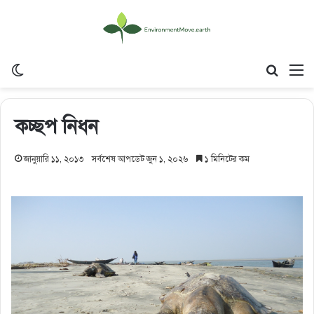
Switch skin
Search
M
কচ্ছপ নিধন
জানুয়ারি ১১, ২০১৩
সর্বশেষ আপডেট জুন ১, ২০২৬
১ মিনিটের কম