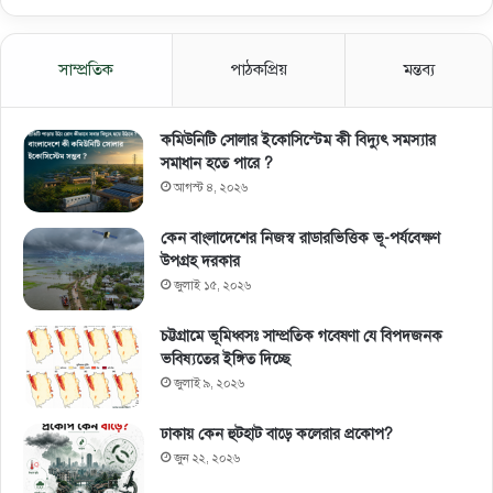
সাম্প্রতিক
পাঠকপ্রিয়
মন্তব্য
কমিউনিটি সোলার ইকোসিস্টেম কী বিদ্যুৎ সমস্যার
সমাধান হতে পারে ?
আগস্ট ৪, ২০২৬
কেন বাংলাদেশের নিজস্ব রাডারভিত্তিক ভূ-পর্যবেক্ষণ
উপগ্রহ দরকার
জুলাই ১৫, ২০২৬
চট্টগ্রামে ভূমিধ্বসঃ সাম্প্রতিক গবেষণা যে বিপদজনক
ভবিষ্যতের ইঙ্গিত দিচ্ছে
জুলাই ৯, ২০২৬
ঢাকায় কেন হুটহাট বাড়ে কলেরার প্রকোপ?
জুন ২২, ২০২৬