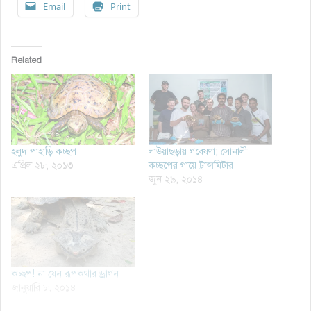
Email
Print
Related
হলুদ পাহাড়ি কচ্ছপ
লাউয়াছড়ায় গবেষণা; সোনালী
এপ্রিল ২৮, ২০১৩
কচ্ছপের গায়ে ট্রান্সমিটার
জুন ২৯, ২০১৪
কচ্ছপ! না যেন রূপকথার ড্রাগন
জানুয়ারি ৮, ২০১৪